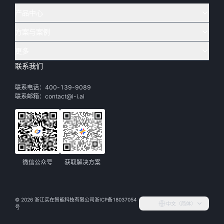
产品中心
方案与案例
实在 AI
🔥
实在 RPA 套件
实在 Agent
更多
实在 RPA 设计器
金融
烟草
联系我们
下载体验
客户支持
Tars 大模型
实在 RPA 信创版
通讯
司法
联系电话：400-139-9089
实在学院
渠道加盟
IDP 文档审阅
实在 RPA 机器人
电商
教育
联系邮箱：contact@i-i.ai
实在社区
关于实在
实在 RPA 控制器
政府
财务
帮助中心
加入我们
实在取数宝
制造
智能体市场
微信公众号
获取解决方案
活动中心
©
2026
浙江实在智能科技有限公司
浙ICP备18037054
中文（简体）
合作伙伴
号