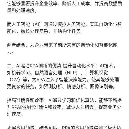
它能够显著提升企业效率、降低人工成本，并提高数据质
人才数字化
量和处理速度。
人才培养 | 智能教具 | 智能实训 | 课程共创
财务
而人工智能（AI）则通过模拟人类智能，实现自动化与智
智能票据 | 自动报税 | 自动存单 | 智能审计
能化，擅长处理复杂、非结构化任务。
两者结合，为企业带来了前所未有的自动化和智能化能
力。
二、AI驱动RPA创新的优势 提升自动化水平：AI技术，
如机器学习、自然语言处理（NLP）、计算机视觉
（CV）等，为RPA注入了智能决策能力，使其能够处理
更复杂的任务，如预测分析、情感分析、图像识别等。
提高准确性和效率：AI通过学习和优化算法，能够不断提
升RPA的执行准确性和效率，减少人为错误，提高业务处
理速度。
拓展应用领域：结合AI后，RPA的应用领域得到了极大拓