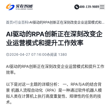
实在 Agent
资源与支持
实在 RPA 套件
客户案例
人人都会用的智能体
400-139-9089
实在学院
实在 RPA 设计器
金融服务商
关于我们
行业解决方案
实在社区
Tars 大模型
让自动化搭建像点选一样简单
帮助中心
自研大模型赋能全系产品
关于实在
通信运营商
智能体市场
首页
行业百科
AI驱动的RPA创新正在深刻改变企业运营模式和提升工作效率
金融
媒体报道
实在 RPA 机器人
活动中心
IDP 文档审阅
资质审核 | 数据查询 | 保险理赔 | 薪金报表
行业百科
合作伙伴
零售电商
可靠的机器人终端
AI驱动的RPA创新正在深刻改变企
智能文档审阅平台
视频动态
客户支持
运营商
加入我们
实在 RPA 控制器
跨境电商
客服坐席 | 自动跟单 | 系统运维 | 智能审核
业运营模式和提升工作效率
强大的智能中枢
政府及公共服务
零售电商
实在信创 RPA
店铺运营 | 私域运营 | 数据运营 | 仓储管理
2026-04-27 07:16:00
阅读
1380
全面支持国产信创生态
能源及制造业
政府
实在取数宝
医药行业
AI驱动的RPA创新正在深刻改变企业运营模式和提升工作
统计税务 | 行政审批 | 基层减负 | 优化营商
一键提数整合，洞察更高效
效率。
更多行业客户
烟草
资质审核 | 合同审核 | 一项一卷 | 智慧人力
以下是对这一主题的详细分析： 一、RPA与AI的结合背
制造业
景 机器人流程自动化（RPA）是一种通过软件机器人模
订单生成 | 库存管控 | 物流监控 | 风险监测
拟人类在计算机上执行高度重复性、规律性的任务的技
术。
司法
智能辅办 | 要素提取 | 自动立案 | 流程智动