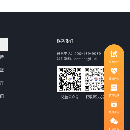
联系我们
领取行业自动化解决方案
联系电话：400-139-9089
持
联系邮箱：contact@i-i.ai
1V1服务，社群答疑
免费试用
盟
渠道合作
在
们
资料领取
微信公众号
获取解决方案
预约演示
扫码咨询