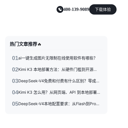
400-139-9089
下载体验
零售电商
热门文章推荐
🔥
能源及制造业
01
ai一键生成图片无限制在线使用软件有哪些？
02
Kimi K3 本地部署方法：从硬件门槛到开源权重落地的完整指南
03
DeepSeek-V4免费和付费有什么区别？零成本体验到API按量付费，三种使用方式一次性讲清楚
04
Kimi K3 怎么用？从网页端、API 到本地部署的完整指南
05
DeepSeek-V4本地配置要求：从Flash到Pro硬件选型指南