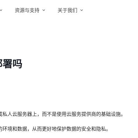
资源与支持
关于我们
实在 RPA 套件
实在学院
关于实在
通信运营商
实在 RPA 设计器
让自动化搭建像点选一样简单
实在社区
媒体报道
实在 RPA 机器人
部署吗
政府及公共服务
帮助中心
行业百科
可靠的机器人终端
智能体市场
视频动态
实在 RPA 控制器
强大的智能中枢
更多行业客户
活动中心
加入我们
实在信创 RPA
全面支持国产信创生态
合作伙伴
或私人云服务器上，而不是使用云服务提供商的基础设施。
实在取数宝
客户支持
一键提数整合，洞察更高效
的环境和数据，从而更好地保护数据的安全和隐私。