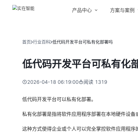
产品中心
方案与案例
实在 AI
金融服务商
客户案例
实在 Agent
首页
行业百科
低代码开发平台可私有化部署吗
人人都会用的智能体
行业解决方案
Tars 大模型
低代码开发平台可私有化
跨境电商
自研大模型赋能全系产品
IDP 文档审阅
2026-04-18 06:19:00
阅读
1319
智能文档审阅平台
医药行业
低代码开发平台可以私有化部署。
私有化部署是指将软件应用程序部署在本地硬件设备
这种方式使得企业或个人可以完全掌控软件应用程序