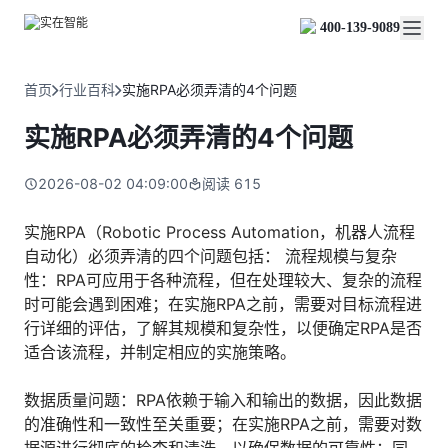
实在 Agent
资源与支持
实在 RPA 套件
客户案例
人人都会用的智能体
400-139-9089
实在学院
实在 RPA 设计器
金融服务商
关于我们
行业解决方案
实在社区
Tars 大模型
让自动化搭建像点选一样简单
帮助中心
自研大模型赋能全系产品
关于实在
通信运营商
智能体市场
首页
行业百科
实施RPA必须弄清的4个问题
金融
媒体报道
实在 RPA 机器人
活动中心
IDP 文档审阅
资质审核 | 数据查询 | 保险理赔 | 薪金报表
行业百科
合作伙伴
零售电商
可靠的机器人终端
实施RPA必须弄清的4个问题
智能文档审阅平台
视频动态
客户支持
运营商
加入我们
实在 RPA 控制器
跨境电商
客服坐席 | 自动跟单 | 系统运维 | 智能审核
强大的智能中枢
2026-08-02 04:09:00
阅读
615
政府及公共服务
零售电商
实在信创 RPA
店铺运营 | 私域运营 | 数据运营 | 仓储管理
全面支持国产信创生态
能源及制造业
实施RPA（Robotic Process Automation，机器人流程
政府
自动化）必须弄清的四个问题包括： 流程规模与复杂
实在取数宝
医药行业
统计税务 | 行政审批 | 基层减负 | 优化营商
性：RPA可应用于各种流程，但在处理较大、复杂的流程
一键提数整合，洞察更高效
更多行业客户
时可能会遇到困难；在实施RPA之前，需要对目标流程进
烟草
资质审核 | 合同审核 | 一项一卷 | 智慧人力
行详细的评估，了解其规模和复杂性，以便确定RPA是否
适合该流程，并制定相应的实施策略。
制造业
订单生成 | 库存管控 | 物流监控 | 风险监测
数据质量问题：RPA依赖于输入和输出的数据，因此数据
司法
的准确性和一致性至关重要；在实施RPA之前，需要对数
智能辅办 | 要素提取 | 自动立案 | 流程智动