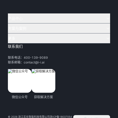
产品中心
方案与案例
实在 AI
🔥
实在 RPA 套件
实在 Agent
更多
实在 RPA 设计器
金融
烟草
联系我们
下载体验
客户支持
Tars 大模型
实在 RPA 信创版
通讯
司法
联系电话：400-139-9089
实在学院
渠道加盟
IDP 文档审阅
实在 RPA 机器人
电商
教育
联系邮箱：contact@i-i.ai
实在社区
关于实在
实在 RPA 控制器
政府
财务
帮助中心
加入我们
实在取数宝
制造
智能体市场
微信公众号
获取解决方案
活动中心
©
2026
浙江实在智能科技有限公司
浙ICP备18037054