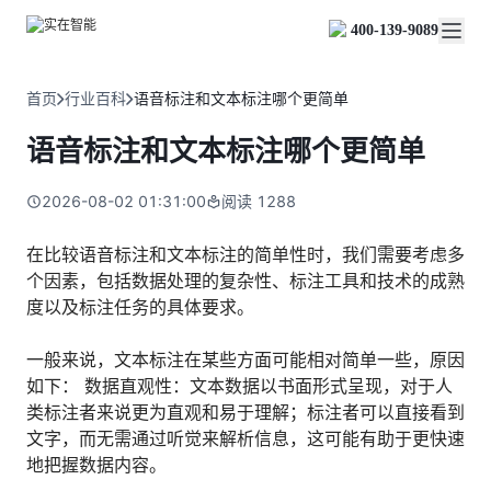
实在 Agent
资源与支持
实在 RPA 套件
客户案例
人人都会用的智能体
400-139-9089
实在学院
实在 RPA 设计器
金融服务商
关于我们
行业解决方案
实在社区
Tars 大模型
让自动化搭建像点选一样简单
帮助中心
自研大模型赋能全系产品
关于实在
通信运营商
智能体市场
首页
行业百科
语音标注和文本标注哪个更简单
金融
媒体报道
实在 RPA 机器人
活动中心
IDP 文档审阅
资质审核 | 数据查询 | 保险理赔 | 薪金报表
行业百科
合作伙伴
零售电商
可靠的机器人终端
语音标注和文本标注哪个更简单
智能文档审阅平台
视频动态
客户支持
运营商
加入我们
实在 RPA 控制器
跨境电商
客服坐席 | 自动跟单 | 系统运维 | 智能审核
强大的智能中枢
2026-08-02 01:31:00
阅读
1288
政府及公共服务
零售电商
实在信创 RPA
店铺运营 | 私域运营 | 数据运营 | 仓储管理
全面支持国产信创生态
能源及制造业
在比较语音标注和文本标注的简单性时，我们需要考虑多
政府
个因素，包括数据处理的复杂性、标注工具和技术的成熟
实在取数宝
医药行业
统计税务 | 行政审批 | 基层减负 | 优化营商
度以及标注任务的具体要求。
一键提数整合，洞察更高效
更多行业客户
烟草
资质审核 | 合同审核 | 一项一卷 | 智慧人力
一般来说，文本标注在某些方面可能相对简单一些，原因
如下： 数据直观性：文本数据以书面形式呈现，对于人
制造业
类标注者来说更为直观和易于理解；标注者可以直接看到
订单生成 | 库存管控 | 物流监控 | 风险监测
文字，而无需通过听觉来解析信息，这可能有助于更快速
司法
地把握数据内容。
智能辅办 | 要素提取 | 自动立案 | 流程智动