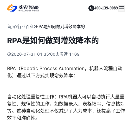
实在 Agent
资源与支持
实在 RPA 套件
客户案例
人人都会用的智能体
400-139-9089
实在学院
实在 RPA 设计器
金融服务商
关于我们
行业解决方案
实在社区
Tars 大模型
让自动化搭建像点选一样简单
帮助中心
自研大模型赋能全系产品
关于实在
通信运营商
智能体市场
首页
行业百科
RPA是如何做到增效降本的
金融
媒体报道
实在 RPA 机器人
活动中心
IDP 文档审阅
资质审核 | 数据查询 | 保险理赔 | 薪金报表
行业百科
合作伙伴
零售电商
可靠的机器人终端
RPA是如何做到增效降本的
智能文档审阅平台
视频动态
客户支持
运营商
加入我们
实在 RPA 控制器
跨境电商
客服坐席 | 自动跟单 | 系统运维 | 智能审核
强大的智能中枢
2026-07-31 01:35:00
阅读
1169
政府及公共服务
零售电商
实在信创 RPA
店铺运营 | 私域运营 | 数据运营 | 仓储管理
全面支持国产信创生态
能源及制造业
RPA（Robotic Process Automation，机器人流程自动
政府
化）通过以下方式实现增效降本：
实在取数宝
医药行业
统计税务 | 行政审批 | 基层减负 | 优化营商
一键提数整合，洞察更高效
更多行业客户
烟草
资质审核 | 合同审核 | 一项一卷 | 智慧人力
自动化处理重复性工作：RPA机器人可以自动执行大量重
复性、规律性的工作，如数据录入、表格填写、信息核对
制造业
等。这种自动化处理不仅减少了人力成本，还提高了工作
订单生成 | 库存管控 | 物流监控 | 风险监测
效率和准确性。
司法
智能辅办 | 要素提取 | 自动立案 | 流程智动