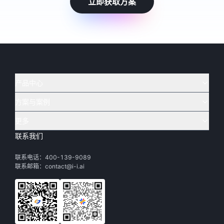
立即获取方案
产品中心
方案与案例
实在 AI
🔥
实在 RPA 套件
实在 Agent
更多
实在 RPA 设计器
金融
烟草
联系我们
下载体验
客户支持
Tars 大模型
实在 RPA 信创版
通讯
司法
联系电话：400-139-9089
实在学院
渠道加盟
IDP 文档审阅
实在 RPA 机器人
电商
教育
联系邮箱：contact@i-i.ai
实在社区
关于实在
实在 RPA 控制器
政府
财务
帮助中心
加入我们
实在取数宝
制造