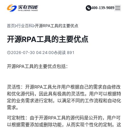
实在 Agent
资源与支持
实在 RPA 套件
客户案例
人人都会用的智能体
400-139-9089
实在学院
实在 RPA 设计器
金融服务商
关于我们
行业解决方案
实在社区
Tars 大模型
让自动化搭建像点选一样简单
帮助中心
自研大模型赋能全系产品
关于实在
通信运营商
智能体市场
首页
行业百科
开源RPA工具的主要优点
金融
媒体报道
实在 RPA 机器人
活动中心
IDP 文档审阅
资质审核 | 数据查询 | 保险理赔 | 薪金报表
行业百科
合作伙伴
零售电商
可靠的机器人终端
开源RPA工具的主要优点
智能文档审阅平台
视频动态
客户支持
运营商
加入我们
实在 RPA 控制器
跨境电商
客服坐席 | 自动跟单 | 系统运维 | 智能审核
强大的智能中枢
2026-07-30 04:24:00
阅读
891
政府及公共服务
零售电商
实在信创 RPA
店铺运营 | 私域运营 | 数据运营 | 仓储管理
全面支持国产信创生态
能源及制造业
开源RPA工具的主要优点包括：
政府
实在取数宝
医药行业
统计税务 | 行政审批 | 基层减负 | 优化营商
一键提数整合，洞察更高效
更多行业客户
灵活性：开源RPA工具允许用户根据自己的需求自由修改
烟草
资质审核 | 合同审核 | 一项一卷 | 智慧人力
和优化源代码，因此具有极高的灵活性。用户可以根据特
定的业务需求进行定制，以满足不同的工作流程和自动化
制造业
需求。
订单生成 | 库存管控 | 物流监控 | 风险监测
可定制性：由于开源RPA工具的源代码是公开的，用户可
司法
智能辅办 | 要素提取 | 自动立案 | 流程智动
以根据需要添加或删除功能，从而实现个性化的定制。这