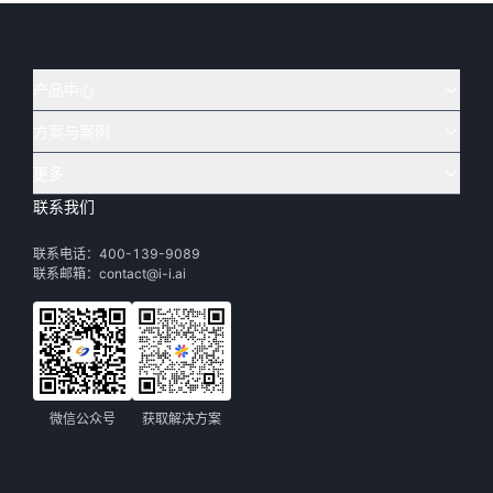
产品中心
方案与案例
实在 AI
🔥
实在 RPA 套件
实在 Agent
更多
实在 RPA 设计器
金融
烟草
联系我们
下载体验
客户支持
Tars 大模型
实在 RPA 信创版
通讯
司法
联系电话：400-139-9089
实在学院
渠道加盟
IDP 文档审阅
实在 RPA 机器人
电商
教育
联系邮箱：contact@i-i.ai
实在社区
关于实在
实在 RPA 控制器
政府
财务
帮助中心
加入我们
实在取数宝
制造
智能体市场
微信公众号
获取解决方案
活动中心