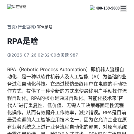
实在 Agent
资源与支持
实在 RPA 套件
客户案例
人人都会用的智能体
400-139-9089
实在学院
实在 RPA 设计器
金融服务商
关于我们
行业解决方案
实在社区
Tars 大模型
让自动化搭建像点选一样简单
帮助中心
自研大模型赋能全系产品
关于实在
通信运营商
智能体市场
首页
行业百科
RPA是啥
金融
媒体报道
实在 RPA 机器人
活动中心
IDP 文档审阅
资质审核 | 数据查询 | 保险理赔 | 薪金报表
行业百科
合作伙伴
零售电商
可靠的机器人终端
RPA是啥
智能文档审阅平台
视频动态
客户支持
运营商
加入我们
实在 RPA 控制器
跨境电商
客服坐席 | 自动跟单 | 系统运维 | 智能审核
强大的智能中枢
2026-07-26 02:32:00
阅读
987
政府及公共服务
零售电商
实在信创 RPA
店铺运营 | 私域运营 | 数据运营 | 仓储管理
全面支持国产信创生态
能源及制造业
RPA（Robotic Process Automation）即机器人流程自
政府
动化，是一种以软件机器人及人工智能（AI）为基础的业
实在取数宝
医药行业
统计税务 | 行政审批 | 基层减负 | 优化营商
务过程自动化科技。它通过模仿最终用户在电脑的手动操
一键提数整合，洞察更高效
更多行业客户
作方式，提供了一种全新的方式来使最终用户手动操作流
烟草
资质审核 | 合同审核 | 一项一卷 | 智慧人力
程自动化。RPA的核心是通过自动化、智能化技术来“替
代人”进行重复性、低价值、无需人工决策等固定性流程
制造业
化操作，从而有效提升工作效率，减少错误。RPA是目前
订单生成 | 库存管控 | 物流监控 | 风险监测
最受欢迎的人工智能应用技术之一，因为它允许企业在原
司法
有业务系统之上进行业务流程自动化的部署，对原有系统
智能辅办 | 要素提取 | 自动立案 | 流程智动