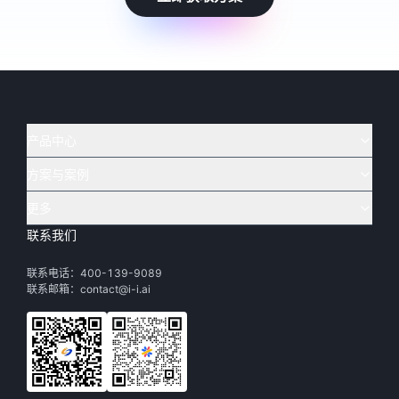
产品中心
方案与案例
实在 AI
🔥
实在 RPA 套件
实在 Agent
更多
实在 RPA 设计器
金融
烟草
联系我们
下载体验
客户支持
Tars 大模型
实在 RPA 信创版
通讯
司法
联系电话：400-139-9089
实在学院
渠道加盟
IDP 文档审阅
实在 RPA 机器人
电商
教育
联系邮箱：contact@i-i.ai
实在社区
关于实在
实在 RPA 控制器
政府
财务
帮助中心
加入我们
实在取数宝
制造