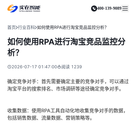
实在 Agent
资源与支持
实在 RPA 套件
客户案例
人人都会用的智能体
400-139-9089
实在学院
实在 RPA 设计器
金融服务商
关于我们
行业解决方案
实在社区
Tars 大模型
让自动化搭建像点选一样简单
帮助中心
自研大模型赋能全系产品
关于实在
通信运营商
智能体市场
首页
行业百科
如何使用RPA进行淘宝竞品监控分析？
金融
媒体报道
实在 RPA 机器人
活动中心
IDP 文档审阅
资质审核 | 数据查询 | 保险理赔 | 薪金报表
行业百科
合作伙伴
零售电商
可靠的机器人终端
如何使用RPA进行淘宝竞品监控分
智能文档审阅平台
视频动态
客户支持
运营商
加入我们
实在 RPA 控制器
跨境电商
客服坐席 | 自动跟单 | 系统运维 | 智能审核
析？
强大的智能中枢
政府及公共服务
零售电商
实在信创 RPA
店铺运营 | 私域运营 | 数据运营 | 仓储管理
2026-07-17 01:47:00
阅读
1239
全面支持国产信创生态
能源及制造业
政府
实在取数宝
医药行业
确定竞争对手：首先需要确定主要的竞争对手，可以通过
统计税务 | 行政审批 | 基层减负 | 优化营商
一键提数整合，洞察更高效
淘宝平台的搜索排名、市场调研等途径确定竞争对手。
更多行业客户
烟草
资质审核 | 合同审核 | 一项一卷 | 智慧人力
制造业
收集数据：使用RPA工具自动化地收集竞争对手的数据，
订单生成 | 库存管控 | 物流监控 | 风险监测
包括销售数据、流量数据、营销策略等。
司法
智能辅办 | 要素提取 | 自动立案 | 流程智动