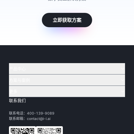
立即获取方案
产品中心
方案与案例
实在 AI
🔥
实在 RPA 套件
实在 Agent
更多
实在 RPA 设计器
金融
烟草
联系我们
下载体验
客户支持
Tars 大模型
实在 RPA 信创版
通讯
司法
联系电话：400-139-9089
实在学院
渠道加盟
IDP 文档审阅
实在 RPA 机器人
电商
教育
联系邮箱：contact@i-i.ai
实在社区
关于实在
实在 RPA 控制器
政府
财务