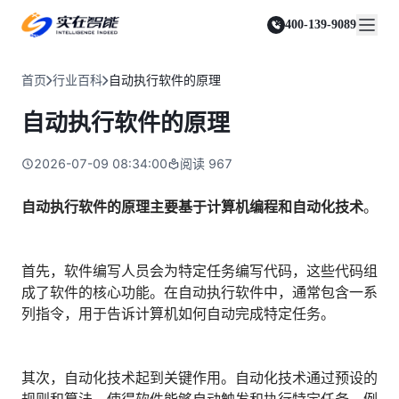
实在 Agent
资源与支持
实在 RPA 套件
客户案例
人人都会用的智能体
400-139-9089
实在学院
实在 RPA 设计器
金融服务商
关于我们
行业解决方案
实在社区
Tars 大模型
让自动化搭建像点选一样简单
帮助中心
自研大模型赋能全系产品
关于实在
通信运营商
智能体市场
首页
行业百科
自动执行软件的原理
金融
媒体报道
实在 RPA 机器人
活动中心
IDP 文档审阅
资质审核 | 数据查询 | 保险理赔 | 薪金报表
行业百科
合作伙伴
零售电商
可靠的机器人终端
自动执行软件的原理
智能文档审阅平台
视频动态
客户支持
运营商
加入我们
实在 RPA 控制器
跨境电商
客服坐席 | 自动跟单 | 系统运维 | 智能审核
强大的智能中枢
2026-07-09 08:34:00
阅读
967
政府及公共服务
零售电商
实在信创 RPA
店铺运营 | 私域运营 | 数据运营 | 仓储管理
全面支持国产信创生态
能源及制造业
自动执行软件的原理主要基于计算机编程和自动化技术
。
政府
实在取数宝
医药行业
统计税务 | 行政审批 | 基层减负 | 优化营商
一键提数整合，洞察更高效
更多行业客户
首先，软件编写人员会为特定任务编写代码，这些代码组
烟草
资质审核 | 合同审核 | 一项一卷 | 智慧人力
成了软件的核心功能。在自动执行软件中，通常包含一系
列指令，用于告诉计算机如何自动完成特定任务。
制造业
订单生成 | 库存管控 | 物流监控 | 风险监测
司法
其次，自动化技术起到关键作用。自动化技术通过预设的
智能辅办 | 要素提取 | 自动立案 | 流程智动