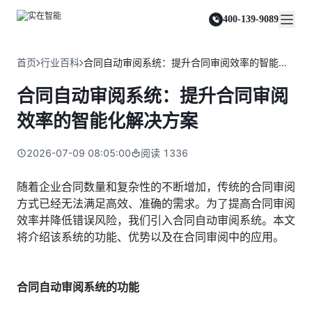
实在 Agent
资源与支持
实在 RPA 套件
客户案例
人人都会用的智能体
400-139-9089
实在学院
实在 RPA 设计器
金融服务商
关于我们
行业解决方案
实在社区
Tars 大模型
让自动化搭建像点选一样简单
帮助中心
自研大模型赋能全系产品
关于实在
通信运营商
智能体市场
首页
行业百科
合同自动审阅系统：提升合同审阅效率的智能化解决方案
金融
媒体报道
实在 RPA 机器人
活动中心
IDP 文档审阅
资质审核 | 数据查询 | 保险理赔 | 薪金报表
行业百科
合作伙伴
零售电商
可靠的机器人终端
合同自动审阅系统：提升合同审阅
智能文档审阅平台
视频动态
客户支持
运营商
加入我们
实在 RPA 控制器
跨境电商
客服坐席 | 自动跟单 | 系统运维 | 智能审核
效率的智能化解决方案
强大的智能中枢
政府及公共服务
零售电商
实在信创 RPA
店铺运营 | 私域运营 | 数据运营 | 仓储管理
2026-07-09 08:05:00
阅读
1336
全面支持国产信创生态
能源及制造业
政府
实在取数宝
医药行业
随着企业合同数量和复杂性的不断增加，传统的合同审阅
统计税务 | 行政审批 | 基层减负 | 优化营商
一键提数整合，洞察更高效
方式已经无法满足高效、准确的需求。为了提高合同审阅
更多行业客户
烟草
效率并降低错误风险，我们引入合同自动审阅系统。本文
资质审核 | 合同审核 | 一项一卷 | 智慧人力
将介绍该系统的功能、优势以及在合同审阅中的应用。
制造业
订单生成 | 库存管控 | 物流监控 | 风险监测
合同自动审阅系统的功能
司法
智能辅办 | 要素提取 | 自动立案 | 流程智动