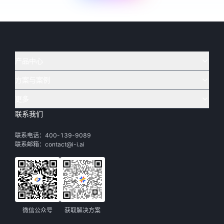
产品中心
方案与案例
实在 AI
🔥
实在 RPA 套件
实在 Agent
更多
实在 RPA 设计器
金融
烟草
联系我们
下载体验
客户支持
Tars 大模型
实在 RPA 信创版
通讯
司法
联系电话：400-139-9089
实在学院
渠道加盟
IDP 文档审阅
实在 RPA 机器人
电商
教育
联系邮箱：contact@i-i.ai
实在社区
关于实在
实在 RPA 控制器
政府
财务
帮助中心
加入我们
实在取数宝
制造
智能体市场
微信公众号
获取解决方案