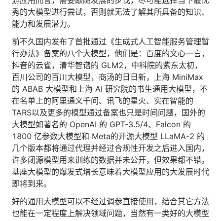
游应用而言，需要跟随发展的步伐，尽可能选择当下最优
人才数字化
秀的大模型进行尝试，否则就无法了解其所具备的知识、
人才培养 | 智能教具 | 智能实训 | 课程共创
能力和发展潜力。
财务
前不久国内发布了首批通过《生成式人工智能服务管理暂
智能票据 | 自动报税 | 自动存单 | 智能审计
行办法》备案的八个大模型，他们是：百度的文心一言，
抖音的云雀，清华智谱的 GLM2，中科院的紫东太初，
百川公司的百川大模型，商汤的日日新，上海 MiniMax
的 ABAB 大模型和上海 AI 研究院的书生通用大模型，不
在名单上的阿里通义千问、讯飞的星火、实在智能的
TARS以及更多的模型通过备案也只是时间问题，国外的
大模型如著名的 OpenAI 的 GPT-3.5/4、Falcon 的
1800 亿参数大模型和 Meta的开源大模型 LLaMA-2 的
几个版本都将通过代理并经过合规性开发之后进入国内，
许多闭源模型用来训练的数据并未公开，但效果都不错。
基座大模型的爆发式增长意味着大模型应用的大发展时代
即将到来。
好的通用大模型可以不经过调参直接使用，结合其它方法
也能在一定程度上解决领域问题，当然有一类好的大模型