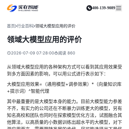
实在 Agent
资源与支持
实在 RPA 套件
客户案例
人人都会用的智能体
400-139-9089
实在学院
实在 RPA 设计器
金融服务商
关于我们
行业解决方案
实在社区
Tars 大模型
让自动化搭建像点选一样简单
帮助中心
自研大模型赋能全系产品
关于实在
通信运营商
智能体市场
首页
行业百科
领域大模型应用的评价
金融
媒体报道
实在 RPA 机器人
活动中心
IDP 文档审阅
资质审核 | 数据查询 | 保险理赔 | 薪金报表
行业百科
合作伙伴
零售电商
可靠的机器人终端
领域大模型应用的评价
智能文档审阅平台
视频动态
客户支持
运营商
加入我们
实在 RPA 控制器
跨境电商
客服坐席 | 自动跟单 | 系统运维 | 智能审核
强大的智能中枢
2026-07-09 07:28:00
阅读
860
政府及公共服务
零售电商
实在信创 RPA
店铺运营 | 私域运营 | 数据运营 | 仓储管理
全面支持国产信创生态
能源及制造业
从领域大模型应用的各种架构方式可以看到其应用效果受
政府
到多方面因素的影响，可以用公式进行表示如下：
实在取数宝
医药行业
统计税务 | 行政审批 | 基层减负 | 优化营商
一键提数整合，洞察更高效
大模型应用效果=（通用模型+调参效果）*（向量知识库
更多行业客户
烟草
+提示词）^智能代理
资质审核 | 合同审核 | 一项一卷 | 智慧人力
其中最重要的是大模型本身的能力。目前大模型能力参差
制造业
不齐，有实力的公司还在不断暴力训练更大的模型，另有
订单生成 | 库存管控 | 物流监控 | 风险监测
知名高校和团队也同时在探索模型优化方法，试图融合其
司法
他算法，以高质量的小数据训练出超水平的大模型，对下
智能辅办 | 要素提取 | 自动立案 | 流程智动