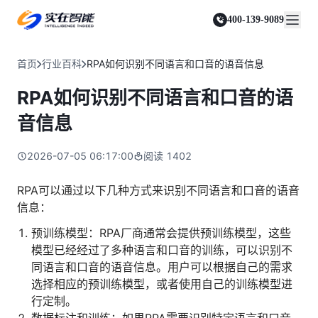
实在 Agent
资源与支持
实在 RPA 套件
客户案例
人人都会用的智能体
400-139-9089
实在学院
实在 RPA 设计器
金融服务商
关于我们
行业解决方案
实在社区
Tars 大模型
让自动化搭建像点选一样简单
帮助中心
自研大模型赋能全系产品
关于实在
通信运营商
智能体市场
首页
行业百科
RPA如何识别不同语言和口音的语音信息
金融
媒体报道
实在 RPA 机器人
活动中心
IDP 文档审阅
资质审核 | 数据查询 | 保险理赔 | 薪金报表
行业百科
合作伙伴
零售电商
可靠的机器人终端
RPA如何识别不同语言和口音的语
智能文档审阅平台
视频动态
客户支持
运营商
加入我们
实在 RPA 控制器
跨境电商
客服坐席 | 自动跟单 | 系统运维 | 智能审核
音信息
强大的智能中枢
政府及公共服务
零售电商
实在信创 RPA
店铺运营 | 私域运营 | 数据运营 | 仓储管理
2026-07-05 06:17:00
阅读
1402
全面支持国产信创生态
能源及制造业
政府
实在取数宝
医药行业
RPA可以通过以下几种方式来识别不同语言和口音的语音
统计税务 | 行政审批 | 基层减负 | 优化营商
一键提数整合，洞察更高效
信息：
更多行业客户
烟草
资质审核 | 合同审核 | 一项一卷 | 智慧人力
预训练模型：RPA厂商通常会提供预训练模型，这些
模型已经经过了多种语言和口音的训练，可以识别不
制造业
同语言和口音的语音信息。用户可以根据自己的需求
订单生成 | 库存管控 | 物流监控 | 风险监测
选择相应的预训练模型，或者使用自己的训练模型进
司法
行定制。
智能辅办 | 要素提取 | 自动立案 | 流程智动