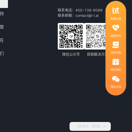
领取行业自动化解决方案
联系电话：400-139-9089
持
联系邮箱：contact@i-i.ai
1V1服务，社群答疑
免费试用
盟
渠道合作
在
们
资料领取
微信公众号
获取解决方案
预约演示
扫码咨询
扫码咨询，免费领取解决方案
400-139-9089
热线电话：
中文（简体）