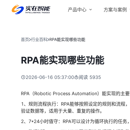
产品中心
方案与案例
实在 AI
金融服务商
客户案例
实在 Agent
首页
行业百科
RPA能实现哪些功能
人人都会用的智能体
行业解决方案
Tars 大模型
RPA能实现哪些功能
跨境电商
自研大模型赋能全系产品
IDP 文档审阅
2026-06-16 05:37:00
阅读
5935
智能文档审阅平台
医药行业
RPA（Robotic Process Automation）能实现
1、规则流程执行：RPA能够按照设定的规则和流程
验证数据等，适用于大量、重复的操作。
2、7*24小时值守：RPA可以设计为循环执行的任