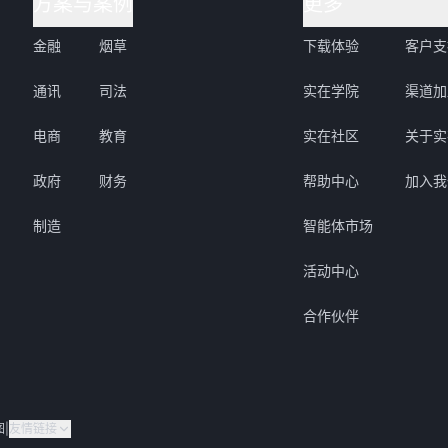
方案与案例
更多
金融
烟草
下载体验
客户支
通讯
司法
实在学院
渠道加
电商
教育
实在社区
关于实
政府
财务
帮助中心
加入我
制造
智能体市场
活动中心
合作伙伴
图
|
友情链接