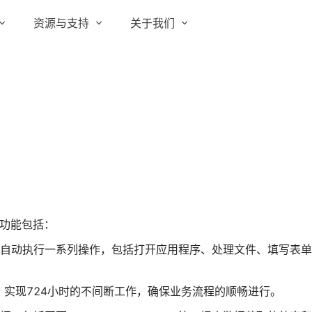
资源与支持
关于我们
实在 RPA 套件
实在学院
关于实在
通信运营商
实在 RPA 设计器
让自动化搭建像点选一样简单
实在社区
媒体报道
实在 RPA 机器人
政府及公共服务
帮助中心
行业百科
可靠的机器人终端
智能体市场
视频动态
实在 RPA 控制器
强大的智能中枢
更多行业客户
活动中心
加入我们
实在信创 RPA
的主要功能包括：
全面支持国产信创生态
合作伙伴
，自动执行一系列操作，包括打开应用程序、处理文件、填写表
实在取数宝
客户支持
一键提数整合，洞察更高效
务，实现724小时的不间断工作，确保业务流程的顺畅进行。