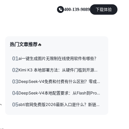
400-139-9089
下载体验
零售电商
热门文章推荐
🔥
能源及制造业
01
ai一键生成图片无限制在线使用软件有哪些？
02
Kimi K3 本地部署方法：从硬件门槛到开源权重落地的完整指南
03
DeepSeek-V4免费和付费有什么区别？零成本体验到API按量付费，三种使用方式一次性讲清楚
04
DeepSeek-V4本地配置要求：从Flash到Pro硬件选型指南
单、
05
sbti官网免费版2026最新入口是什么？新链接/备用站与避坑指南全收录