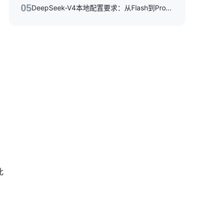
05
DeepSeek-V4本地配置要求：从Flash到Pro硬件选型指南
此