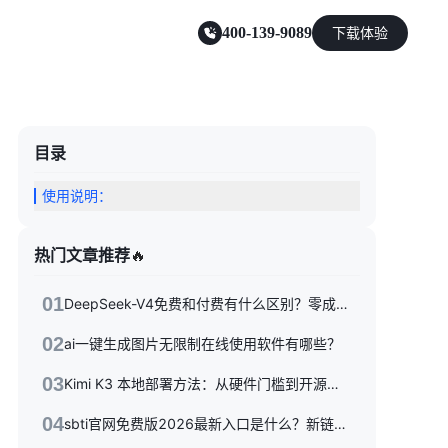
400-139-9089
下载体验
零售电商
目录
使用说明：
能源及制造业
热门文章推荐
🔥
01
DeepSeek-V4免费和付费有什么区别？零成本体验到API按量付费，三种使用方式一次性讲清楚
02
ai一键生成图片无限制在线使用软件有哪些？
03
Kimi K3 本地部署方法：从硬件门槛到开源权重落地的完整指南
04
sbti官网免费版2026最新入口是什么？新链接/备用站与避坑指南全收录