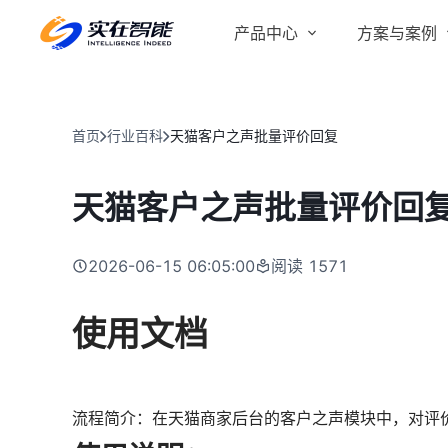
产品中心
方案与案例
实在 AI
金融服务商
客户案例
实在 Agent
首页
行业百科
天猫客户之声批量评价回复
人人都会用的智能体
行业解决方案
Tars 大模型
天猫客户之声批量评价回
跨境电商
自研大模型赋能全系产品
IDP 文档审阅
2026-06-15 06:05:00
阅读
1571
智能文档审阅平台
医药行业
使用文档
流程简介：在天猫商家后台的客户之声模块中，对评