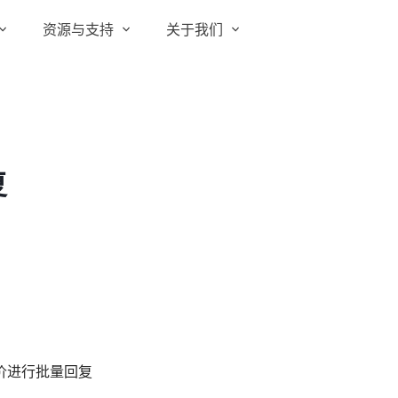
资源与支持
关于我们
实在 RPA 套件
实在学院
关于实在
通信运营商
实在 RPA 设计器
让自动化搭建像点选一样简单
实在社区
媒体报道
实在 RPA 机器人
复
政府及公共服务
帮助中心
行业百科
可靠的机器人终端
智能体市场
视频动态
实在 RPA 控制器
强大的智能中枢
更多行业客户
活动中心
加入我们
实在信创 RPA
全面支持国产信创生态
合作伙伴
实在取数宝
客户支持
一键提数整合，洞察更高效
价进行批量回复