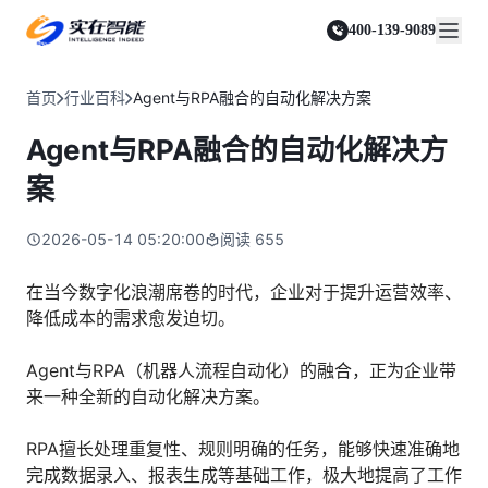
实在 Agent
资源与支持
实在 RPA 套件
客户案例
人人都会用的智能体
400-139-9089
实在学院
实在 RPA 设计器
金融服务商
关于我们
行业解决方案
实在社区
Tars 大模型
让自动化搭建像点选一样简单
帮助中心
自研大模型赋能全系产品
关于实在
通信运营商
智能体市场
首页
行业百科
Agent与RPA融合的自动化解决方案
金融
媒体报道
实在 RPA 机器人
活动中心
IDP 文档审阅
资质审核 | 数据查询 | 保险理赔 | 薪金报表
行业百科
合作伙伴
零售电商
可靠的机器人终端
Agent与RPA融合的自动化解决方
智能文档审阅平台
视频动态
客户支持
运营商
加入我们
实在 RPA 控制器
跨境电商
客服坐席 | 自动跟单 | 系统运维 | 智能审核
案
强大的智能中枢
政府及公共服务
零售电商
实在信创 RPA
店铺运营 | 私域运营 | 数据运营 | 仓储管理
2026-05-14 05:20:00
阅读
655
全面支持国产信创生态
能源及制造业
政府
实在取数宝
医药行业
在当今数字化浪潮席卷的时代，企业对于提升运营效率、
统计税务 | 行政审批 | 基层减负 | 优化营商
一键提数整合，洞察更高效
降低成本的需求愈发迫切。
更多行业客户
烟草
资质审核 | 合同审核 | 一项一卷 | 智慧人力
Agent与RPA（机器人流程自动化）的融合，正为企业带
制造业
来一种全新的自动化解决方案。
订单生成 | 库存管控 | 物流监控 | 风险监测
RPA擅长处理重复性、规则明确的任务，能够快速准确地
司法
智能辅办 | 要素提取 | 自动立案 | 流程智动
完成数据录入、报表生成等基础工作，极大地提高了工作