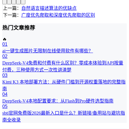
上一篇：
自然语言描述算法的优缺点
下一篇：
广度优先爬取和深度优先爬取的区别
热门文章推荐
🔥
01
ai一键生成图片无限制在线使用软件有哪些？
02
DeepSeek-V4免费和付费有什么区别？零成本体验到API按量
付费，三种使用方式一次性讲清楚
03
Kimi K3 本地部署方法：从硬件门槛到开源权重落地的完整指
南
04
DeepSeek-V4本地配置要求：从Flash到Pro硬件选型指南
05
sbti官网免费版2026最新入口是什么？新链接/备用站与避坑指
南全收录