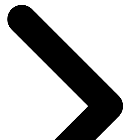
司法
智能辅办 | 要素提取 | 自动立案 | 流程智动
人才数字化
人才培养 | 智能教具 | 智能实训 | 课程共创
财务
智能票据 | 自动报税 | 自动存单 | 智能审计