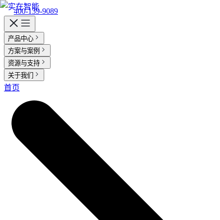
400-139-9089
产品中心
实在 AI
方案与案例
客户案例
资源与支持
实在 RPA 套件
实在学院
实在社区
帮助中心
智能体市场
活动中心
合作伙伴
客户
行业解决方案
关于我们
实在 Agent
金融服务商
支持
关于实在
首页
媒体报道
行业百科
视频动态
加入我们
实在 RPA 设计器
人人都会用的智能体
通信运营商
金融
让自动化搭建像点选一样简单
Tars 大模型
零售电商
资质审核 | 数据查询 | 保险理赔 | 薪金报表
实在 RPA 机器人
自研大模型赋能全系产品
跨境电商
可靠的机器人终端
政府及公共服务
IDP 文档审阅
运营商
实在 RPA 控制器
能源及制造业
智能文档审阅平台
客服坐席 | 自动跟单 | 系统运维 | 智能审核
强大的智能中枢
医药行业