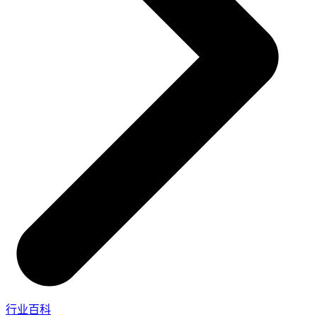
实在信创 RPA
更多行业客户
零售电商
全面支持国产信创生态
店铺运营 | 私域运营 | 数据运营 | 仓储管理
实在取数宝
一键提数整合，洞察更高效
政府
统计税务 | 行政审批 | 基层减负 | 优化营商
烟草
资质审核 | 合同审核 | 一项一卷 | 智慧人力
制造业
订单生成 | 库存管控 | 物流监控 | 风险监测
行业百科