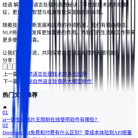
结语 解锁自然语言处理的高效秘诀，不仅是技术进步的象
征，更是人类智慧与机器智能深度融合的体现。
随着技术的不断发展和应用的持续拓展，我们有理由相信，
NLP将在未来发挥更加重要的作用，为我们的生活和工作带来
更多便利和惊喜。
让我们携手并进，共同探索自然语言处理的无限可能！
分享：
上一篇：
自然语言处理技术的多元应用
下一篇：
探秘自然语言处理的大模型时代
热门文章推荐
🔥
01
ai一键生成图片无限制在线使用软件有哪些？
02
DeepSeek-V4免费和付费有什么区别？零成本体验到API按量