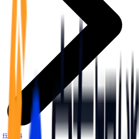
实在信创 RPA
更多行业客户
零售电商
全面支持国产信创生态
店铺运营 | 私域运营 | 数据运营 | 仓储管理
实在取数宝
一键提数整合，洞察更高效
政府
统计税务 | 行政审批 | 基层减负 | 优化营商
烟草
资质审核 | 合同审核 | 一项一卷 | 智慧人力
制造业
订单生成 | 库存管控 | 物流监控 | 风险监测
行业百科