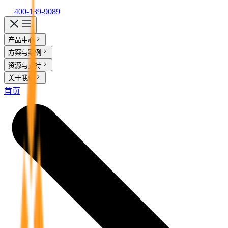
400-139-9089
产品中心
实在 AI
方案与案例
客户案例
资源与支持
实在 RPA 套件
实在学院
实在社区
帮助中心
智能体市场
活动中心
合作伙伴
客户
行业解决方案
关于我们
实在 Agent
金融服务商
支持
关于实在
首页
媒体报道
行业百科
视频动态
加入我们
实在 RPA 设计器
人人都会用的智能体
通信运营商
金融
让自动化搭建像点选一样简单
Tars 大模型
零售电商
资质审核 | 数据查询 | 保险理赔 | 薪金报表
实在 RPA 机器人
自研大模型赋能全系产品
跨境电商
可靠的机器人终端
政府及公共服务
IDP 文档审阅
运营商
实在 RPA 控制器
能源及制造业
智能文档审阅平台
客服坐席 | 自动跟单 | 系统运维 | 智能审核
强大的智能中枢
医药行业