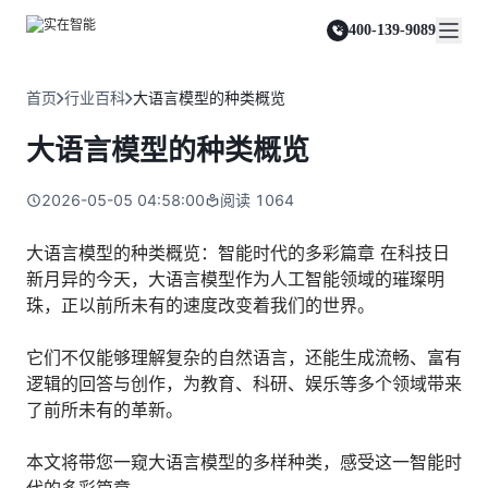
实在 Agent
资源与支持
实在 RPA 套件
客户案例
人人都会用的智能体
400-139-9089
实在学院
实在 RPA 设计器
金融服务商
关于我们
行业解决方案
实在社区
Tars 大模型
让自动化搭建像点选一样简单
帮助中心
自研大模型赋能全系产品
关于实在
通信运营商
智能体市场
首页
行业百科
大语言模型的种类概览
金融
媒体报道
实在 RPA 机器人
活动中心
IDP 文档审阅
资质审核 | 数据查询 | 保险理赔 | 薪金报表
行业百科
合作伙伴
零售电商
可靠的机器人终端
大语言模型的种类概览
智能文档审阅平台
视频动态
客户支持
运营商
加入我们
实在 RPA 控制器
跨境电商
客服坐席 | 自动跟单 | 系统运维 | 智能审核
强大的智能中枢
2026-05-05 04:58:00
阅读
1064
政府及公共服务
零售电商
实在信创 RPA
店铺运营 | 私域运营 | 数据运营 | 仓储管理
全面支持国产信创生态
能源及制造业
大语言模型的种类概览：智能时代的多彩篇章 在科技日
政府
新月异的今天，大语言模型作为人工智能领域的璀璨明
实在取数宝
医药行业
统计税务 | 行政审批 | 基层减负 | 优化营商
珠，正以前所未有的速度改变着我们的世界。
一键提数整合，洞察更高效
更多行业客户
烟草
资质审核 | 合同审核 | 一项一卷 | 智慧人力
它们不仅能够理解复杂的自然语言，还能生成流畅、富有
逻辑的回答与创作，为教育、科研、娱乐等多个领域带来
制造业
了前所未有的革新。
订单生成 | 库存管控 | 物流监控 | 风险监测
司法
本文将带您一窥大语言模型的多样种类，感受这一智能时
智能辅办 | 要素提取 | 自动立案 | 流程智动