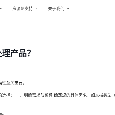
资源与支持
关于我们
实在 RPA 套件
实在学院
关于实在
通信运营商
实在 RPA 设计器
让自动化搭建像点选一样简单
实在社区
媒体报道
实在 RPA 机器人
处理产品？
政府及公共服务
帮助中心
行业百科
可靠的机器人终端
智能体市场
视频动态
实在 RPA 控制器
强大的智能中枢
更多行业客户
活动中心
加入我们
实在信创 RPA
确性至关重要。
全面支持国产信创生态
合作伙伴
选择： 一、明确需求与预算 确定您的具体需求，如文档类型
实在取数宝
客户支持
一键提数整合，洞察更高效
品。