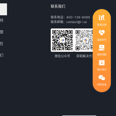
联系我们
领取行业自动化解决方案
联系电话：400-139-9089
持
联系邮箱：contact@i-i.ai
1V1服务，社群答疑
免费试用
盟
渠道合作
在
们
资料领取
微信公众号
获取解决方案
预约演示
扫码咨询
扫码咨询，免费领取解决方案
400-139-9089
热线电话：