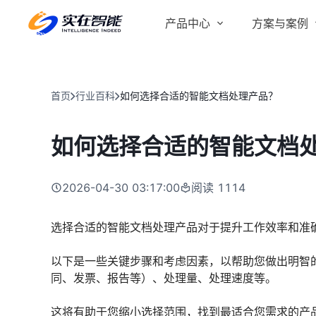
产品中心
方案与案例
实在 AI
金融服务商
客户案例
实在 Agent
首页
行业百科
如何选择合适的智能文档处理产品？
人人都会用的智能体
行业解决方案
Tars 大模型
如何选择合适的智能文档
跨境电商
自研大模型赋能全系产品
IDP 文档审阅
2026-04-30 03:17:00
阅读
1114
智能文档审阅平台
医药行业
选择合适的智能文档处理产品对于提升工作效率和准
以下是一些关键步骤和考虑因素，以帮助您做出明智的
同、发票、报告等）、处理量、处理速度等。
这将有助于您缩小选择范围，找到最适合您需求的产