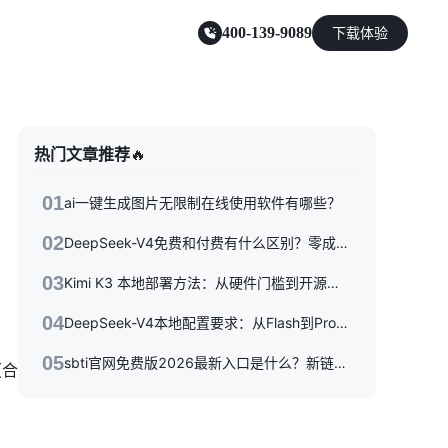
400-139-9089
下载体验
零售电商
热门文章推荐
🔥
能源及制造业
01
ai一键生成图片无限制在线使用软件有哪些？
02
DeepSeek-V4免费和付费有什么区别？零成本体验到API按量付费，三种使用方式一次性讲清楚
03
Kimi K3 本地部署方法：从硬件门槛到开源权重落地的完整指南
04
DeepSeek-V4本地配置要求：从Flash到Pro硬件选型指南
05
sbti官网免费版2026最新入口是什么？新链接/备用站与避坑指南全收录
（合