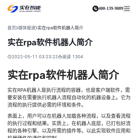
实在 Agent
资源与支持
实在 RPA 套件
客户案例
人人都会用的智能体
400-139-9089
实在学院
实在 RPA 设计器
金融服务商
关于我们
行业解决方案
实在社区
Tars 大模型
让自动化搭建像点选一样简单
帮助中心
自研大模型赋能全系产品
关于实在
通信运营商
智能体市场
首页
媒体报道
实在rpa软件机器人简介
金融
媒体报道
实在 RPA 机器人
活动中心
IDP 文档审阅
资质审核 | 数据查询 | 保险理赔 | 薪金报表
行业百科
合作伙伴
零售电商
可靠的机器人终端
实在rpa软件机器人简介
智能文档审阅平台
视频动态
客户支持
运营商
加入我们
实在 RPA 控制器
跨境电商
客服坐席 | 自动跟单 | 系统运维 | 智能审核
强大的智能中枢
2022-05-11 03:23:22
阅读
1304
政府及公共服务
零售电商
实在信创 RPA
店铺运营 | 私域运营 | 数据运营 | 仓储管理
全面支持国产信创生态
能源及制造业
实在rpa软件机器人简介
政府
实在取数宝
医药行业
统计税务 | 行政审批 | 基层减负 | 优化营商
一键提数整合，洞察更高效
实在RPA机器人是执行流程的容器，也是客户端软件，需
更多行业客户
烟草
要安装在需要执行机器⼈流程自动化的机器设备上。它为
资质审核 | 合同审核 | 一项一卷 | 智慧人力
流程的执行提供必需的环境和条件。
制造业
表面上，用户可以在机器人加载各种流程，以及查看流程
订单生成 | 库存管控 | 物流监控 | 风险监测
的执行过程和结果。实质上，在机器人底层，已打包好流
司法
程的各种引擎、以及所需的插件等。以此实现软件应用和
智能辅办 | 要素提取 | 自动立案 | 流程智动