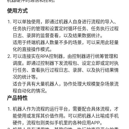
机器硬件的通信和控制。
人才数字化
使用方式
人才培养 | 智能教具 | 智能实训 | 课程共创
财务
可以单独使用，即通过机器人自身进行流程的导入、
智能票据 | 自动报税 | 自动存单 | 智能审计
任务执行的管理和设置定时循环任务、任务执行过程
日志、录屏的监督查看，以及结果数据统计。
适用于终端机器人数量不多的场景，可以采用此轻量
化的直接操作模式。
可以连接实在RPA控制器，由控制器进行统筹管理和
调度。即通过控制器下发流程包、设定立即或定时执
行任务、查看执行过程日志、录屏、以及执行结果情
况的统计等。
适合于具有大量机器⼈，协作处理大规模复杂场景流
程自动化的情况。
产品特性
机器人作为流程的运行平台，需要配合具体流程，才
能使用或发挥其价值作用。可以把机器人比喻成手机
硬件，流程包则类似手机里的各种应用APP。