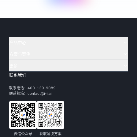
产品中心
方案与案例
实在 AI
🔥
实在 RPA 套件
实在 Agent
更多
实在 RPA 设计器
金融
烟草
联系我们
下载体验
客户支持
Tars 大模型
实在 RPA 信创版
通讯
司法
联系电话：400-139-9089
实在学院
渠道加盟
IDP 文档审阅
实在 RPA 机器人
电商
教育
联系邮箱：contact@i-i.ai
实在社区
关于实在
实在 RPA 控制器
政府
财务
帮助中心
加入我们
实在取数宝
制造
智能体市场
微信公众号
获取解决方案