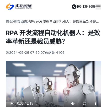
实在 Agent
资源与支持
实在 RPA 套件
客户案例
人人都会用的智能体
400-139-9089
实在学院
实在 RPA 设计器
金融服务商
关于我们
行业解决方案
实在社区
Tars 大模型
让自动化搭建像点选一样简单
帮助中心
自研大模型赋能全系产品
关于实在
通信运营商
智能体市场
首页
视频动态
RPA 开发流程自动化机器人：是效率革新还是裁员威胁？
金融
媒体报道
实在 RPA 机器人
活动中心
IDP 文档审阅
资质审核 | 数据查询 | 保险理赔 | 薪金报表
行业百科
合作伙伴
零售电商
可靠的机器人终端
RPA 开发流程自动化机器人：是效
智能文档审阅平台
视频动态
客户支持
运营商
加入我们
实在 RPA 控制器
跨境电商
客服坐席 | 自动跟单 | 系统运维 | 智能审核
率革新还是裁员威胁？
强大的智能中枢
政府及公共服务
零售电商
实在信创 RPA
店铺运营 | 私域运营 | 数据运营 | 仓储管理
2024-09-26 07:50:07
阅读
4106
全面支持国产信创生态
能源及制造业
政府
实在取数宝
医药行业
统计税务 | 行政审批 | 基层减负 | 优化营商
一键提数整合，洞察更高效
更多行业客户
烟草
资质审核 | 合同审核 | 一项一卷 | 智慧人力
制造业
订单生成 | 库存管控 | 物流监控 | 风险监测
司法
智能辅办 | 要素提取 | 自动立案 | 流程智动