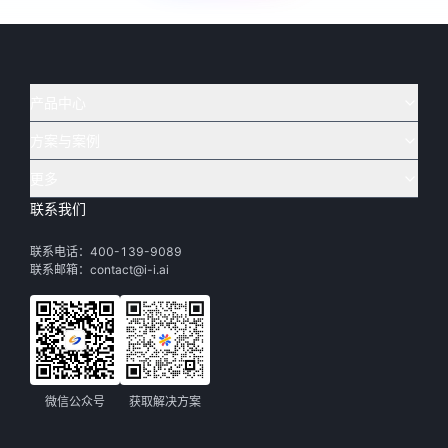
产品中心
方案与案例
实在 AI
🔥
实在 RPA 套件
实在 Agent
更多
实在 RPA 设计器
金融
烟草
联系我们
下载体验
客户支持
Tars 大模型
实在 RPA 信创版
通讯
司法
联系电话：400-139-9089
实在学院
渠道加盟
IDP 文档审阅
实在 RPA 机器人
电商
教育
联系邮箱：contact@i-i.ai
实在社区
关于实在
实在 RPA 控制器
政府
财务
帮助中心
加入我们
实在取数宝
制造
智能体市场
微信公众号
获取解决方案
活动中心