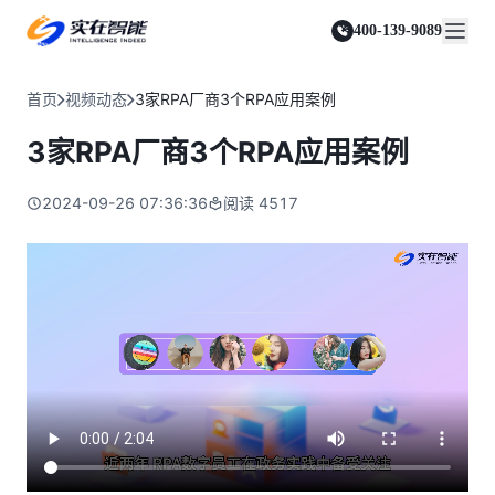
实在 Agent
资源与支持
实在 RPA 套件
客户案例
人人都会用的智能体
400-139-9089
实在学院
实在 RPA 设计器
金融服务商
关于我们
行业解决方案
实在社区
Tars 大模型
让自动化搭建像点选一样简单
帮助中心
自研大模型赋能全系产品
关于实在
通信运营商
智能体市场
首页
视频动态
3家RPA厂商3个RPA应用案例
金融
媒体报道
实在 RPA 机器人
活动中心
IDP 文档审阅
资质审核 | 数据查询 | 保险理赔 | 薪金报表
行业百科
合作伙伴
零售电商
可靠的机器人终端
3家RPA厂商3个RPA应用案例
智能文档审阅平台
视频动态
客户支持
运营商
加入我们
实在 RPA 控制器
跨境电商
客服坐席 | 自动跟单 | 系统运维 | 智能审核
强大的智能中枢
2024-09-26 07:36:36
阅读
4517
政府及公共服务
零售电商
实在信创 RPA
店铺运营 | 私域运营 | 数据运营 | 仓储管理
全面支持国产信创生态
能源及制造业
政府
实在取数宝
医药行业
统计税务 | 行政审批 | 基层减负 | 优化营商
一键提数整合，洞察更高效
更多行业客户
烟草
资质审核 | 合同审核 | 一项一卷 | 智慧人力
制造业
订单生成 | 库存管控 | 物流监控 | 风险监测
司法
智能辅办 | 要素提取 | 自动立案 | 流程智动