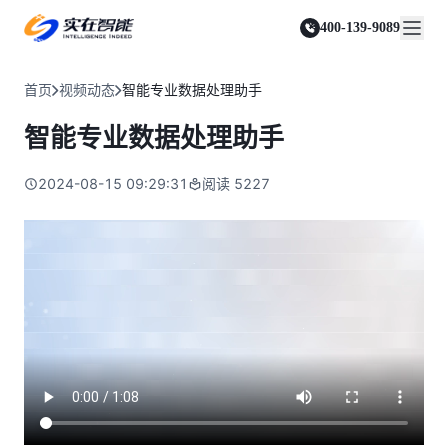
实在 Agent
资源与支持
实在 RPA 套件
客户案例
人人都会用的智能体
400-139-9089
实在学院
实在 RPA 设计器
金融服务商
关于我们
行业解决方案
实在社区
Tars 大模型
让自动化搭建像点选一样简单
帮助中心
自研大模型赋能全系产品
关于实在
通信运营商
智能体市场
首页
视频动态
智能专业数据处理助手
金融
媒体报道
实在 RPA 机器人
活动中心
IDP 文档审阅
资质审核 | 数据查询 | 保险理赔 | 薪金报表
行业百科
合作伙伴
零售电商
可靠的机器人终端
智能专业数据处理助手
智能文档审阅平台
视频动态
客户支持
运营商
加入我们
实在 RPA 控制器
跨境电商
客服坐席 | 自动跟单 | 系统运维 | 智能审核
强大的智能中枢
2024-08-15 09:29:31
阅读
5227
政府及公共服务
零售电商
实在信创 RPA
店铺运营 | 私域运营 | 数据运营 | 仓储管理
全面支持国产信创生态
能源及制造业
政府
实在取数宝
医药行业
统计税务 | 行政审批 | 基层减负 | 优化营商
一键提数整合，洞察更高效
更多行业客户
烟草
资质审核 | 合同审核 | 一项一卷 | 智慧人力
制造业
订单生成 | 库存管控 | 物流监控 | 风险监测
司法
智能辅办 | 要素提取 | 自动立案 | 流程智动