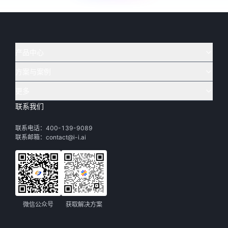
产品中心
方案与案例
实在 AI
🔥
实在 RPA 套件
实在 Agent
更多
实在 RPA 设计器
金融
烟草
联系我们
下载体验
客户支持
Tars 大模型
实在 RPA 信创版
通讯
司法
联系电话：400-139-9089
实在学院
渠道加盟
IDP 文档审阅
实在 RPA 机器人
电商
教育
联系邮箱：contact@i-i.ai
实在社区
关于实在
实在 RPA 控制器
政府
财务
帮助中心
加入我们
实在取数宝
制造
智能体市场
微信公众号
获取解决方案
活动中心