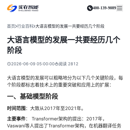
实在 Agent
资源与支持
实在 RPA 套件
客户案例
人人都会用的智能体
400-139-9089
实在学院
实在 RPA 设计器
金融服务商
关于我们
行业解决方案
实在社区
Tars 大模型
让自动化搭建像点选一样简单
帮助中心
自研大模型赋能全系产品
关于实在
通信运营商
智能体市场
首页
行业百科
大语言模型的发展一共要经历几个阶段
金融
媒体报道
实在 RPA 机器人
活动中心
IDP 文档审阅
资质审核 | 数据查询 | 保险理赔 | 薪金报表
行业百科
合作伙伴
零售电商
可靠的机器人终端
大语言模型的发展一共要经历几个
智能文档审阅平台
视频动态
客户支持
运营商
加入我们
实在 RPA 控制器
跨境电商
客服坐席 | 自动跟单 | 系统运维 | 智能审核
阶段
强大的智能中枢
政府及公共服务
零售电商
实在信创 RPA
店铺运营 | 私域运营 | 数据运营 | 仓储管理
2026-06-09 05:00:00
阅读
2812
全面支持国产信创生态
能源及制造业
政府
实在取数宝
医药行业
大语言模型的发展可以粗略地分为以下几个关键阶段，每
统计税务 | 行政审批 | 基层减负 | 优化营商
一键提数整合，洞察更高效
个阶段都标志着技术上的重要突破和应用上的扩展：
更多行业客户
烟草
资质审核 | 合同审核 | 一项一卷 | 智慧人力
一、基础模型阶段
制造业
时间范围
：大致从2017年至2021年。
订单生成 | 库存管控 | 物流监控 | 风险监测
主要事件
： Transformer架构的提出：2017年，
司法
智能辅办 | 要素提取 | 自动立案 | 流程智动
Vaswani等人提出了Transformer架构，在机器翻译任务