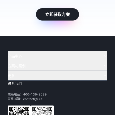
立即获取方案
产品中心
方案与案例
实在 AI
🔥
实在 RPA 套件
实在 Agent
更多
实在 RPA 设计器
金融
烟草
联系我们
下载体验
客户支持
Tars 大模型
实在 RPA 信创版
通讯
司法
联系电话：400-139-9089
实在学院
渠道加盟
IDP 文档审阅
实在 RPA 机器人
电商
教育
联系邮箱：contact@i-i.ai
实在社区
关于实在
实在 RPA 控制器
政府
财务