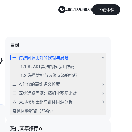
400-139-9089
下载体验
零售电商
目录
一. 传统同源比对的逻辑与局限
秒
能源及制造业
1.1 BLAST算法的核心工作流
1.2 海量数据与远缘同源的挑战
二. AI时代的高维语义检索
三. 深挖远缘同源：精细化残基比对
四. 大规模基因组与群体同源分析
常见问题解答（FAQs）
热门文章推荐
🔥