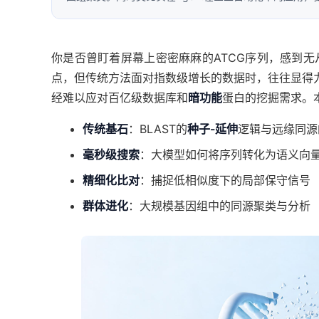
你是否曾盯着屏幕上密密麻麻的ATCG序列，感到
点，但传统方法面对指数级增长的数据时，往往显得力不
经难以应对百亿级数据库和
暗功能
蛋白的挖掘需求。
传统基石
：BLAST的
种子-延伸
逻辑与远缘同源
毫秒级搜索
：大模型如何将序列转化为语义向
精细化比对
：捕捉低相似度下的局部保守信号
群体进化
：大规模基因组中的同源聚类与分析