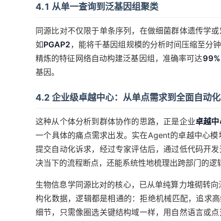
4.1 从单一查询到泛基因组聚类
同源比对不仅限于单条序列，在做细菌群体遗传学或
如
PGAP2
，能将千基因组规模的分析时间压缩至分
精炼的特征网络自动构建泛基因组，准确率可达
99%
基因。
4.2 企业级卓越中心：从单点需求到全面自动化
这种从个体分析到群体协作的思路，正是企业
卓越中
一个具体的痛点需求出发。实在Agent的卓越中心
提交自动化诉求，经过专家评估后，通过低代码开发
决当下的流程断点，还能系统性地梳理出跨部门的逻
生物信息学同源比对的核心，已从单纯算力堆砌转向
构化数据，逻辑都是相通的：拒绝机械匹配，追求高维
细节，只需像圈选关键结构域一样，用自然语言或点