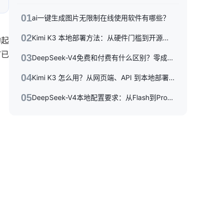
01
ai一键生成图片无限制在线使用软件有哪些？
02
Kimi K3 本地部署方法：从硬件门槛到开源权重落地的完整指南
的起
T已
03
DeepSeek-V4免费和付费有什么区别？零成本体验到API按量付费，三种使用方式一次性讲清楚
04
Kimi K3 怎么用？从网页端、API 到本地部署的完整指南
05
DeepSeek-V4本地配置要求：从Flash到Pro硬件选型指南