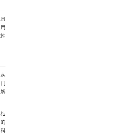
工具
利用
抗性
是从
部门
能解
非结
法的
命科