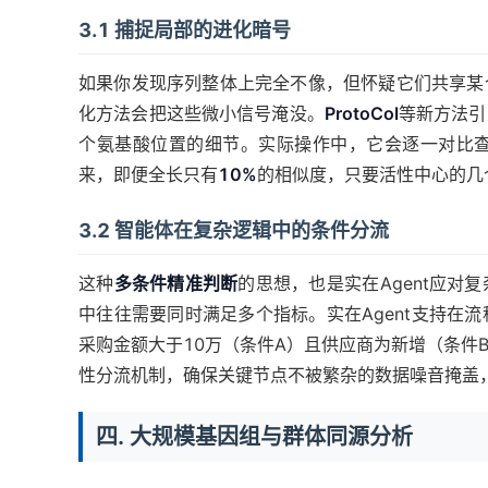
3.1 捕捉局部的进化暗号
如果你发现序列整体上完全不像，但怀疑它们共享某
化方法会把这些微小信号淹没。
ProtoCol
等新方法引
个氨基酸位置的细节。实际操作中，它会逐一对比
来，即便全长只有
10%
的相似度，只要活性中心的几
3.2 智能体在复杂逻辑中的条件分流
这种
多条件精准判断
的思想，也是实在Agent应
中往往需要同时满足多个指标。实在Agent支持在
采购金额大于10万（条件A）且供应商为新增（条件
性分流机制，确保关键节点不被繁杂的数据噪音掩盖
四. 大规模基因组与群体同源分析