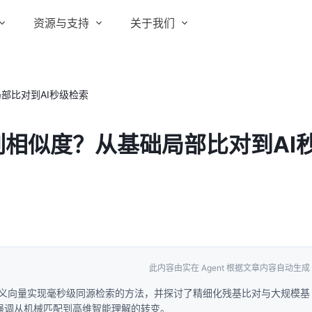
资源与支持
关于我们
实在 RPA 套件
实在学院
关于实在
通信运营商
实在 RPA 设计器
部比对到AI秒级检索
让自动化搭建像点选一样简单
实在社区
媒体报道
实在 RPA 机器人
相似度？从基础局部比对到AI
政府及公共服务
帮助中心
行业百科
可靠的机器人终端
智能体市场
视频动态
实在 RPA 控制器
强大的智能中枢
更多行业客户
活动中心
加入我们
实在信创 RPA
全面支持国产信创生态
合作伙伴
实在取数宝
此内容由实在 Agent 根据文章内容自动生成
客户支持
一键提数整合，洞察更高效
过语义向量实现毫秒级同源检索的方法，并探讨了精细化残基比对与大规模基
，强调从机械匹配到高维智能理解的转变。