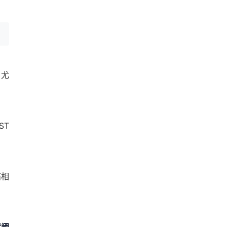
，尤
ST
高相
度阈