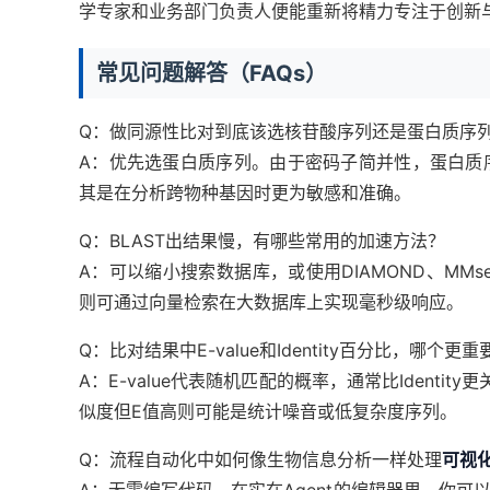
学专家和业务部门负责人便能重新将精力专注于创新
常见问题解答（FAQs）
Q：做同源性比对到底该选核苷酸序列还是蛋白质序
A：优先选蛋白质序列。由于密码子简并性，蛋白质
其是在分析跨物种基因时更为敏感和准确。
Q：BLAST出结果慢，有哪些常用的加速方法？
A：可以缩小搜索数据库，或使用DIAMOND、MMs
则可通过向量检索在大数据库上实现毫秒级响应。
Q：比对结果中E-value和Identity百分比，哪个更重
A：E-value代表随机匹配的概率，通常比Ident
似度但E值高则可能是统计噪音或低复杂度序列。
Q：流程自动化中如何像生物信息分析一样处理
可视
A：无需编写代码。在实在Agent的编辑器里，你