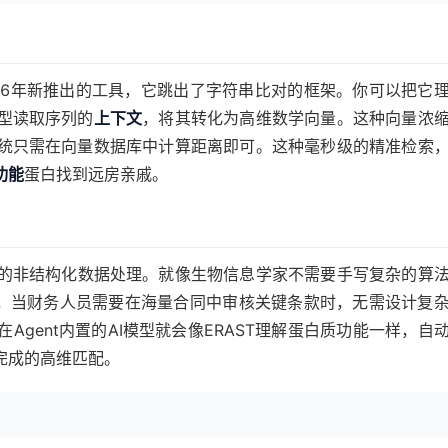
26年新推出的工具，它跳出了字符串比对的框架。你可以把它
型读取序列的
上下文
，将其转化为高维数学向量。这种向量浓
统只需在向量数据库中计算距离即可。这种毫秒级的精准检索
功能
蛋白找到远房亲戚。
的非结构化数据处理。就像生物信息学家不需要手写复杂的算
，当财务人员需要在海量合同中审核关键条款时，无需设计复
Agent内置的AI模型就会像ERAST理解蛋白质功能一样，自
完成的高维匹配。