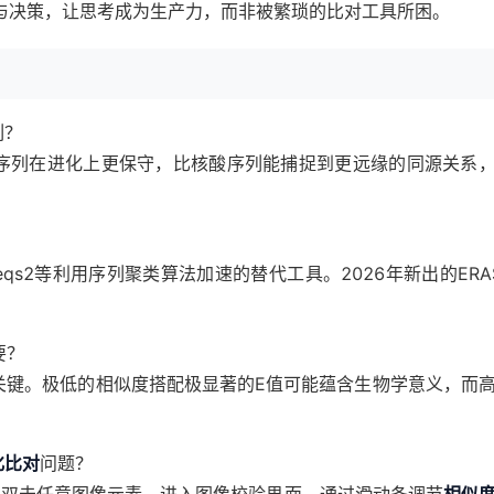
与决策，让思考成为生产力，而非被繁琐的比对工具所困。
列？
序列在进化上更保守，比核酸序列能捕捉到更远缘的同源关系
eqs2等利用序列聚类算法加速的替代工具。2026年新出的ERA
要？
ity更关键。极低的相似度搭配极显著的E值可能蕴含生物学意义，而
化比对
问题？
可以双击任意图像元素，进入图像校验界面，通过滑动条调节
相似