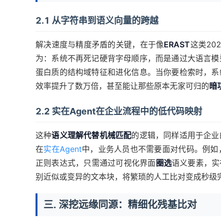
2.1 从字符串到语义向量的跨越
解决速度与精度矛盾的关键，在于像
ERAST
这类20
为：系统不再死记硬背字母顺序，而是通过大语言模
蛋白质的结构域特征和进化信息。当你要检索时，系
效率提升了数万倍，甚至能让那些原本无家可归的
暗
2.2 实在Agent在企业流程中的低代码映射
这种
语义理解代替机械匹配
的逻辑，同样适用于企业
在
实在Agent
中，业务人员也不需要面对代码。例如
正则表达式，只需通过可视化界面
圈选
语义要素，实在
别近似或变异的文本块，将繁琐的人工比对变成秒级
三. 深挖远缘同源：精细化残基比对