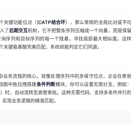
个关键功能位点（如
ATP结合环
），那么常规的全局比对或平
入了
后期交互
机制，它不把整条序列压缩成一个向量，而是保
查询序列和目标序列的每一个残基，寻找局部最大相似度。这
个关键氨基酸完美匹配，系统就能判定它们同源。
对复杂业务流程的核心。就像处理序列中的多保守位点，企业在审
流程图中拖拉拽搭建
条件判断
模块，你可以设置无限分支，例如
B）时，自动流转至高管审批。这种无需代码、支持多条件并行
，实现业务逻辑的精准匹配。