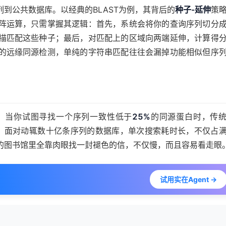
到公共数据库。以经典的BLAST为例，其背后的
种子-延伸
策
阵运算，只需掌握其逻辑：首先，系统会将你的查询序列切分
描匹配这些种子；最后，对匹配上的区域向两端延伸，计算得
的远缘同源检测，单纯的字符串匹配往往会漏掉功能相似但序
。当你试图寻找一个序列一致性低于
25%
的同源蛋白时，传
，面对动辄数十亿条序列的数据库，单次搜索耗时长，不仅占
的图书馆里全靠肉眼找一封褪色的信，不仅慢，而且容易看走眼
试用实在Agent →