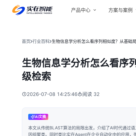
产品中心
方案与案例
实在 AI
金融服务商
客户案例
实在 Agent
首页
行业百科
生物信息学分析怎么看序列相似度？从基础局
人人都会用的智能体
行业解决方案
Tars 大模型
生物信息学分析怎么看序列
跨境电商
自研大模型赋能全系产品
级检索
IDP 文档审阅
智能文档审阅平台
医药行业
2026-07-08 14:25:46
阅读
32
AI文摘
本文从传统BLAST算法的局限出发，介绍了AI时代通
因组聚类。同时类比实在Agent在企业自动化中的应用