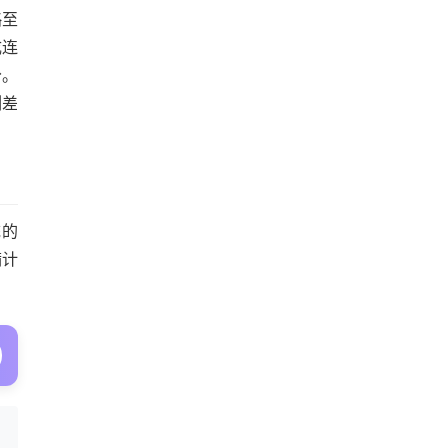
略至
成连
分。
列差
统的
满计
。