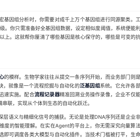
宏基因组分析时，你需要对成千上万个基因组进行同源聚类。
钟级。你只需准备好全基因组数据，设定相似度阈值，系统便能
以上。这就帮你厘清了哪些基因是核心保守的，哪些是可变的
心
的模样。生物学家往往从提交一条序列开始，而业务部门则
模块，就像是一个流程挖掘与自动化的
泛基因组
系统。它允许各
迅速实施。配合
流程记录器
精准回溯业务操作录像，企业不仅
辑串联，实现从个体到生态的自动化跃迁。
深层语义与精细化信号的捕获。无论是处理DNA序列还是企业
度的智能理解。在实在Agent的平台上，你无需深究向量算
选即可调度各类大模型与自动化插件。当技术门槛被打平，生