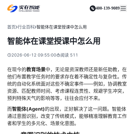
实在 Agent
资源与支持
实在 RPA 套件
客户案例
人人都会用的智能体
400-139-9089
实在学院
实在 RPA 设计器
金融服务商
关于我们
行业解决方案
实在社区
Tars 大模型
让自动化搭建像点选一样简单
帮助中心
自研大模型赋能全系产品
关于实在
通信运营商
智能体市场
首页
行业百科
智能体在课堂授课中怎么用
金融
媒体报道
实在 RPA 机器人
活动中心
IDP 文档审阅
资质审核 | 数据查询 | 保险理赔 | 薪金报表
行业百科
合作伙伴
零售电商
可靠的机器人终端
智能体在课堂授课中怎么用
智能文档审阅平台
视频动态
客户支持
运营商
加入我们
实在 RPA 控制器
跨境电商
客服坐席 | 自动跟单 | 系统运维 | 智能审核
强大的智能中枢
2026-06-12 09:55:00
阅读
511
政府及公共服务
零售电商
实在信创 RPA
店铺运营 | 私域运营 | 数据运营 | 仓储管理
全面支持国产信创生态
能源及制造业
在现今的
教育场景
中，无论是资深教师还是新任助教，在
政府
他们布置教学任务时的要求存在着不确定性与复杂性。传
实在取数宝
医药行业
统计税务 | 行政审批 | 基层减负 | 优化营商
统的自动化系统面对这些不确定事件——例如，协调教室
一键提数整合，洞察更高效
更多行业客户
资源、匹配教师时间、考虑课程连贯性、规避学生冲突，
烟草
资质审核 | 合同审核 | 一项一卷 | 智慧人力
预判特殊天气的影响等等，往往会应付不来。
制造业
而
智能体(Agent)
的出现，正好解决了这一问题。智能体
订单生成 | 库存管控 | 物流监控 | 风险监测
通过意图识别，改变了传统模式，能够精准理解教育工作
者和学生的多元化、场景化意图。
司法
智能辅办 | 要素提取 | 自动立案 | 流程智动