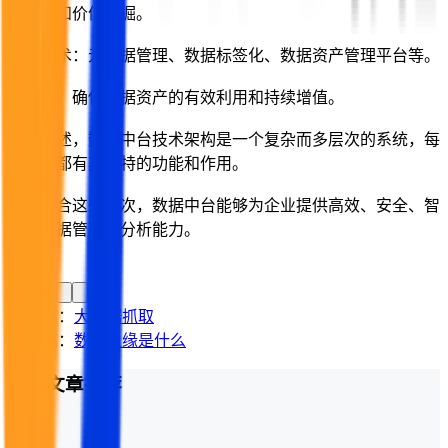
序管理和价值挖掘。
关键技术：元数据管理、数据标签化、数据资产管理平台等。
重要性：确保数据资产的有效利用和持续增值。
综上所述，数据中台技术架构是一个复杂而多层次的系统，每
个层次都有其独特的功能和作用。
通过整合这些层次，数据中台能够为企业提供高效、安全、智
能的数据管理和分析能力。
分享：
上一篇：
大数据抓取
下一篇：
数据血缘是什么
热门文章推荐
🔥
01