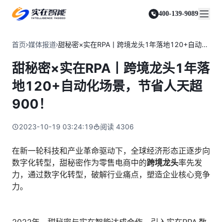
实在 Agent
资源与支持
实在 RPA 套件
客户案例
人人都会用的智能体
400-139-9089
实在学院
实在 RPA 设计器
金融服务商
关于我们
行业解决方案
实在社区
Tars 大模型
让自动化搭建像点选一样简单
帮助中心
自研大模型赋能全系产品
关于实在
通信运营商
智能体市场
首页
媒体报道
甜秘密×实在RPA丨跨境龙头1年落地120+自动化场景，节省人天超900！
金融
媒体报道
实在 RPA 机器人
活动中心
IDP 文档审阅
资质审核 | 数据查询 | 保险理赔 | 薪金报表
行业百科
合作伙伴
零售电商
可靠的机器人终端
甜秘密×实在RPA丨跨境龙头1年落
智能文档审阅平台
视频动态
客户支持
运营商
加入我们
实在 RPA 控制器
跨境电商
客服坐席 | 自动跟单 | 系统运维 | 智能审核
地120+自动化场景，节省人天超
强大的智能中枢
政府及公共服务
零售电商
900！
实在信创 RPA
店铺运营 | 私域运营 | 数据运营 | 仓储管理
全面支持国产信创生态
能源及制造业
政府
2023-10-19 03:24:19
阅读
4306
实在取数宝
医药行业
统计税务 | 行政审批 | 基层减负 | 优化营商
一键提数整合，洞察更高效
更多行业客户
在新一轮科技和产业革命驱动下，全球经济形态正逐步向
烟草
资质审核 | 合同审核 | 一项一卷 | 智慧人力
数字化转型，甜秘密作为零售电商中的
跨境龙头
率先发
力，通过数字化转型，破解行业痛点，塑造企业核心竞争
制造业
力。
订单生成 | 库存管控 | 物流监控 | 风险监测
司法
智能辅办 | 要素提取 | 自动立案 | 流程智动