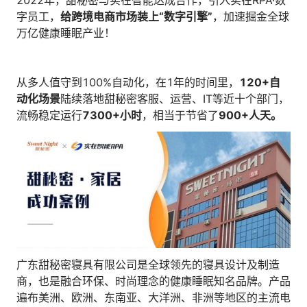
2022年，甜秘密与实在智能达成合作，引入实在RPA·数
人才数字化
字员工，
给跨境电商市场装上“数字引擎”
，加速掘金全球
人才培养 | 智能教具 | 智能实训 | 课程共创
万亿健康睡眠产业！
财务
智能票据 | 自动报税 | 自动存单 | 智能审计
从多人值守到100%自动化，在1年的时间里，
120+自
动化场景
陆续落地甜秘密客服、运营、IT等近十个部门，
流畅稳定运行
7300+小时
，相当于节省了
900+人天。
广东甜秘密寝具有限公司是全球领先的寝具设计及制造
商，也是融合环保、时尚理念的健康睡眠知名品牌。产品
遍布美洲、欧洲、东南亚、大洋洲、非洲等地区的主流电