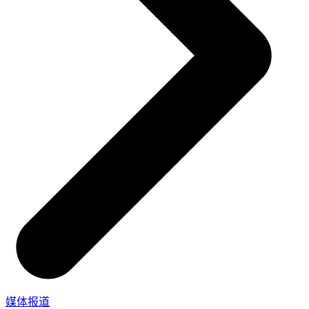
实在信创 RPA
更多行业客户
零售电商
全面支持国产信创生态
店铺运营 | 私域运营 | 数据运营 | 仓储管理
实在取数宝
一键提数整合，洞察更高效
政府
统计税务 | 行政审批 | 基层减负 | 优化营商
烟草
资质审核 | 合同审核 | 一项一卷 | 智慧人力
制造业
订单生成 | 库存管控 | 物流监控 | 风险监测
媒体报道