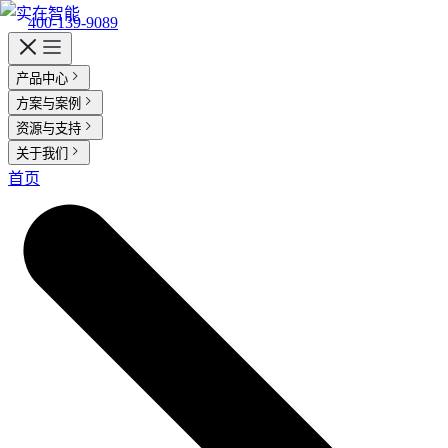
400-139-9089
产品中心
实在 AI
方案与案例
客户案例
资源与支持
实在 RPA 套件
实在学院
实在社区
帮助中心
智能体市场
活动中心
合作伙伴
客户
行业解决方案
关于我们
实在 Agent
金融服务商
支持
关于实在
首页
媒体报道
行业百科
视频动态
加入我们
实在 RPA 设计器
人人都会用的智能体
通信运营商
金融
让自动化搭建像点选一样简单
Tars 大模型
零售电商
资质审核 | 数据查询 | 保险理赔 | 薪金报表
实在 RPA 机器人
自研大模型赋能全系产品
跨境电商
可靠的机器人终端
政府及公共服务
IDP 文档审阅
运营商
实在 RPA 控制器
能源及制造业
智能文档审阅平台
客服坐席 | 自动跟单 | 系统运维 | 智能审核
强大的智能中枢
医药行业