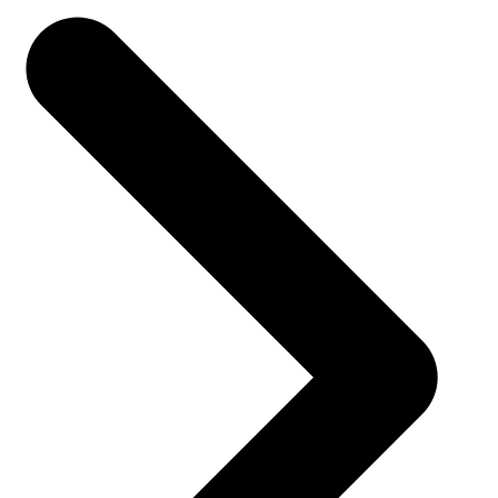
司法
智能辅办 | 要素提取 | 自动立案 | 流程智动
人才数字化
人才培养 | 智能教具 | 智能实训 | 课程共创
财务
智能票据 | 自动报税 | 自动存单 | 智能审计