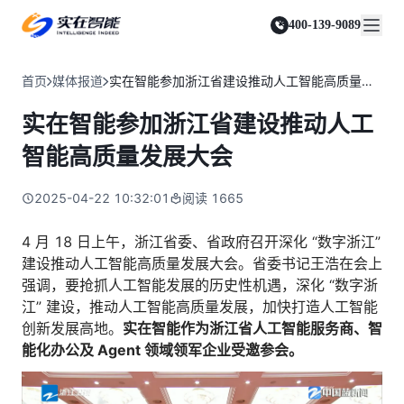
实在 Agent
资源与支持
实在 RPA 套件
客户案例
人人都会用的智能体
400-139-9089
实在学院
实在 RPA 设计器
金融服务商
关于我们
行业解决方案
实在社区
Tars 大模型
让自动化搭建像点选一样简单
帮助中心
自研大模型赋能全系产品
关于实在
通信运营商
智能体市场
首页
媒体报道
实在智能参加浙江省建设推动人工智能高质量发展大会
金融
媒体报道
实在 RPA 机器人
活动中心
IDP 文档审阅
资质审核 | 数据查询 | 保险理赔 | 薪金报表
行业百科
合作伙伴
零售电商
可靠的机器人终端
实在智能参加浙江省建设推动人工
智能文档审阅平台
视频动态
客户支持
运营商
加入我们
实在 RPA 控制器
跨境电商
客服坐席 | 自动跟单 | 系统运维 | 智能审核
智能高质量发展大会
强大的智能中枢
政府及公共服务
零售电商
实在信创 RPA
店铺运营 | 私域运营 | 数据运营 | 仓储管理
2025-04-22 10:32:01
阅读
1665
全面支持国产信创生态
能源及制造业
政府
实在取数宝
医药行业
4 月 18 日上午，浙江省委、省政府召开深化 “数字浙江”
统计税务 | 行政审批 | 基层减负 | 优化营商
一键提数整合，洞察更高效
建设推动人工智能高质量发展大会。省委书记王浩在会上
更多行业客户
烟草
强调，要抢抓人工智能发展的历史性机遇，深化 “数字浙
资质审核 | 合同审核 | 一项一卷 | 智慧人力
江” 建设，推动人工智能高质量发展，加快打造人工智能
制造业
创新发展高地。
实在智能作为浙江省人工智能服务商、智
订单生成 | 库存管控 | 物流监控 | 风险监测
能化办公及
Agent
领域领军企业受邀参会。
司法
智能辅办 | 要素提取 | 自动立案 | 流程智动