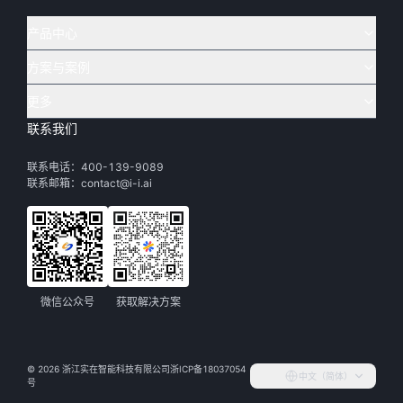
产品中心
方案与案例
实在 AI
🔥
实在 RPA 套件
实在 Agent
更多
实在 RPA 设计器
金融
烟草
联系我们
下载体验
客户支持
Tars 大模型
实在 RPA 信创版
通讯
司法
联系电话：400-139-9089
实在学院
渠道加盟
IDP 文档审阅
实在 RPA 机器人
电商
教育
联系邮箱：contact@i-i.ai
实在社区
关于实在
实在 RPA 控制器
政府
财务
帮助中心
加入我们
实在取数宝
制造
智能体市场
微信公众号
获取解决方案
活动中心
©
2026
浙江实在智能科技有限公司
浙ICP备18037054
中文（简体）
合作伙伴
号