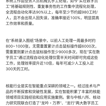
系统工作由业务人员机械式手工处理，如今“实在数字员
工”将基础规则性、重复事务性的工作集中流程化处理，
全流程自动化率达90%以上，每年至少节约超980工时/
人，且不会出现人因失误，准确率接近100%，明显提高
工作效率和质量。
在“系统录入图纸”场景中，以前人工处理一周最多时约
800~1000张，无需重置累计点击鼠标操作超6000次，
需重置则累计点击鼠标操作至少9000多次，现在“实在数
字员工”通过流程自动化处理仅需半天时间即可完成这些
工作，处理效率提升近10倍，每年可减少人工投入近
300天的工时。
核能行业是实在智能重点深耕的领域之一。经过技术与产
品的不断探索和突破性发展，实在智能积累了丰富的核能
领域项目实践经验和应用实施案例。曾与中核八所、核动
力研究院联合打造了“龙吟・万界”、“龙行”两大数字员工