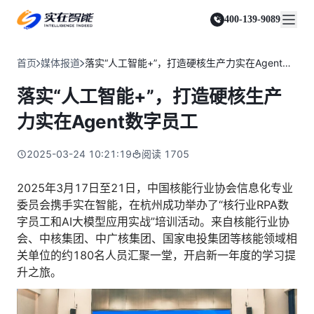
实在 Agent
资源与支持
实在 RPA 套件
客户案例
人人都会用的智能体
400-139-9089
实在学院
实在 RPA 设计器
金融服务商
关于我们
行业解决方案
实在社区
Tars 大模型
让自动化搭建像点选一样简单
帮助中心
自研大模型赋能全系产品
关于实在
通信运营商
智能体市场
首页
媒体报道
落实“人工智能+”，打造硬核生产力实在Agent数字员工
金融
媒体报道
实在 RPA 机器人
活动中心
IDP 文档审阅
资质审核 | 数据查询 | 保险理赔 | 薪金报表
行业百科
合作伙伴
零售电商
可靠的机器人终端
落实“人工智能+”，打造硬核生产
智能文档审阅平台
视频动态
客户支持
运营商
加入我们
实在 RPA 控制器
跨境电商
客服坐席 | 自动跟单 | 系统运维 | 智能审核
力实在Agent数字员工
强大的智能中枢
政府及公共服务
零售电商
实在信创 RPA
店铺运营 | 私域运营 | 数据运营 | 仓储管理
2025-03-24 10:21:19
阅读
1705
全面支持国产信创生态
能源及制造业
政府
实在取数宝
医药行业
2025年3月17日至21日，中国核能行业协会信息化专业
统计税务 | 行政审批 | 基层减负 | 优化营商
一键提数整合，洞察更高效
委员会携手实在智能，在杭州成功举办了“核行业RPA数
更多行业客户
烟草
字员工和AI大模型应用实战”培训活动。来自核能行业协
资质审核 | 合同审核 | 一项一卷 | 智慧人力
会、中核集团、中广核集团、国家电投集团等核能领域相
制造业
关单位的约180名人员汇聚一堂，开启新一年度的学习提
订单生成 | 库存管控 | 物流监控 | 风险监测
升之旅。
司法
智能辅办 | 要素提取 | 自动立案 | 流程智动