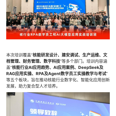
人才数字化
人才培养 | 智能教具 | 智能实训 | 课程共创
财务
智能票据 | 自动报税 | 自动存单 | 智能审计
本次培训覆盖“
核能研发设计、建安调试、生产运维、文
档管理、财务管理、数字科技
”等多个部门。培训内容涵
盖“
核能行业AI
应用趋势、AI
应用案例、DeepSeek
及
RAG
应用实操、RPA
及Agent
数字员工实操教学与考试
”
等五个板块，旨在推动核能行业数字化、智能化应用创新
发展，助力复合型人才培养。