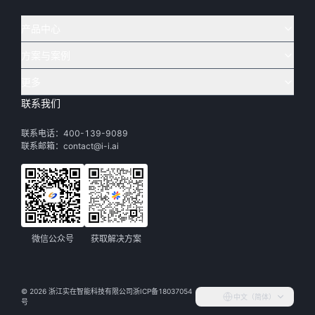
产品中心
方案与案例
实在 AI
🔥
实在 RPA 套件
实在 Agent
更多
实在 RPA 设计器
金融
烟草
联系我们
下载体验
客户支持
Tars 大模型
实在 RPA 信创版
通讯
司法
联系电话：400-139-9089
实在学院
渠道加盟
IDP 文档审阅
实在 RPA 机器人
电商
教育
联系邮箱：contact@i-i.ai
实在社区
关于实在
实在 RPA 控制器
政府
财务
帮助中心
加入我们
实在取数宝
制造
智能体市场
微信公众号
获取解决方案
活动中心
©
2026
浙江实在智能科技有限公司
浙ICP备18037054
中文（简体）
合作伙伴
号