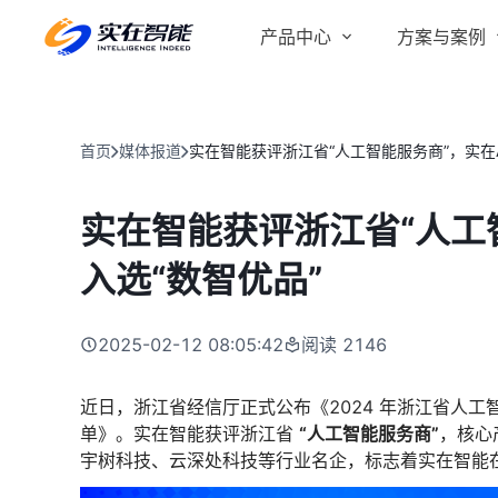
产品中心
方案与案例
实在 AI
金融服务商
客户案例
实在 Agent
首页
媒体报道
实在智能获评浙江省“人工智能服务商”，实在A
人人都会用的智能体
行业解决方案
Tars 大模型
实在智能获评浙江省“人工智
跨境电商
自研大模型赋能全系产品
入选“数智优品”
IDP 文档审阅
智能文档审阅平台
医药行业
2025-02-12 08:05:42
阅读
2146
近日，浙江省经信厅正式公布《2024 年浙江省人工
单》。实在智能获评浙江省
“
人工智能服务商”
，核心产
宇树科技、云深处科技等行业名企，标志着实在智能在 