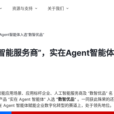
资源与支持
关于我们
实在 RPA 套件
实在学院
关于实在
通信运营商
实在 RPA 设计器
gent智能体入选“数智优品”
让自动化搭建像点选一样简单
实在社区
媒体报道
实在 RPA 机器人
能服务商”，实在Agent智能体
政府及公共服务
帮助中心
行业百科
可靠的机器人终端
智能体市场
视频动态
实在 RPA 控制器
强大的智能中枢
更多行业客户
活动中心
加入我们
实在信创 RPA
全面支持国产信创生态
合作伙伴
智能应用场景、应用标杆企业、人工智能服务商及 “数智优品” 名
实在取数宝
品 “实在 Agent 智能体” 入选
“
数智优品”
。一同获此殊荣的还
客户支持
一键提数整合，洞察更高效
Agent 智能体赋能企业数字化转型的赛道上，处于领先地位。