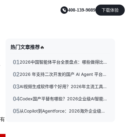
400-139-9089
下载体验
零售电商
热门文章推荐
🔥
能源及制造业
01
2026中国智能体平台全景盘点：哪些做得比较好？
02
2026 年支持二次开发的国产 AI Agent 平台盘点，高扩展性智能体平台推荐
03
AI视频生成软件哪个好用？2026年主流工具深度评测与选型指南
04
Codex国产平替有哪些？2026企业级AI智能体主流方案横向评测
05
从Copilot到Agentforce：2026海外企业级智能体平台商用落地格局解析
有